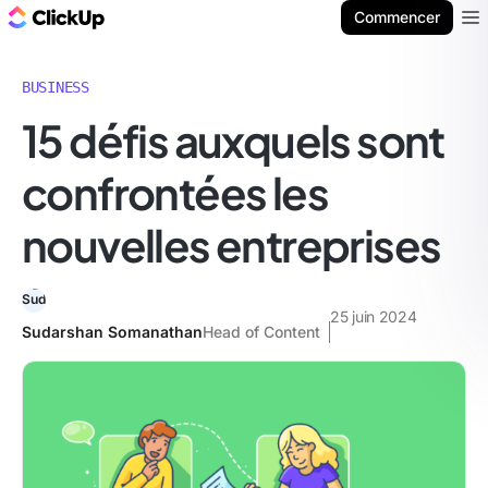
ClickUp Blog
Commencer
Ope
BUSINESS
15 défis auxquels sont
confrontées les
nouvelles entreprises
25 juin 2024
Sudarshan Somanathan
Head of Content