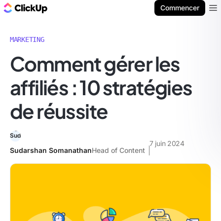
ClickUp Blog
Commencer
Ope
MARKETING
Comment gérer les
affiliés : 10 stratégies
de réussite
7 juin 2024
Sudarshan Somanathan
Head of Content