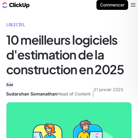
ClickUp Blog
Commencer
Ope
LOGICIEL
10 meilleurs logiciels
d'estimation de la
construction en 2025
31 janvier 2025
Sudarshan Somanathan
Head of Content