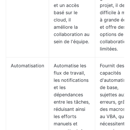
et un accès
projet, il devi
basé sur le
difficile à ma
cloud, il
à grande éche
améliore la
et offre des
collaboration au
options de
sein de l'équipe.
collaboration
limitées.
Automatisation
Automatise les
Fournit des
flux de travail,
capacités
les notifications
d'automatisat
et les
de base,
dépendances
sujettes aux
entre les tâches,
erreurs, grâc
réduisant ainsi
des macros e
les efforts
au VBA, qui
manuels et
nécessitent d