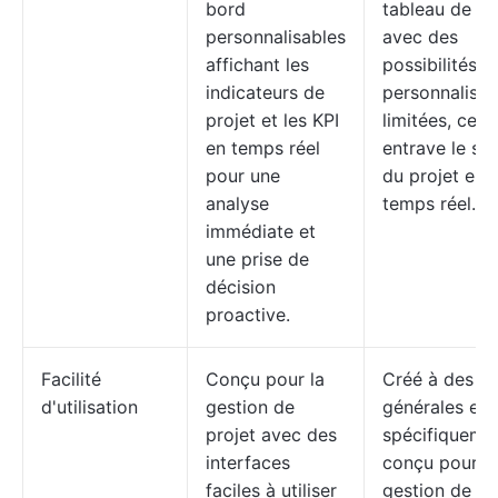
bord
tableau de b
personnalisables
avec des
affichant les
possibilités d
indicateurs de
personnalisat
projet et les KPI
limitées, ce q
en temps réel
entrave le sui
pour une
du projet en
analyse
temps réel.
immédiate et
une prise de
décision
proactive.
Facilité
Conçu pour la
Créé à des fi
d'utilisation
gestion de
générales et 
projet avec des
spécifiqueme
interfaces
conçu pour la
faciles à utiliser
gestion de