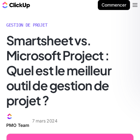
ClickUp Blog
Commencer
Ope
GESTION DE PROJET
Smartsheet vs.
Microsoft Project :
Quel est le meilleur
outil de gestion de
projet ?
7 mars 2024
PMO Team