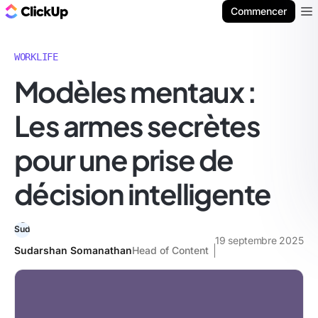
ClickUp Blog
Commencer
Ope
WORKLIFE
Modèles mentaux :
Les armes secrètes
pour une prise de
décision intelligente
19 septembre 2025
Sudarshan Somanathan
Head of Content