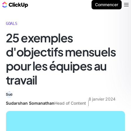
ClickUp Blog
Commencer
Ope
GOALS
25 exemples
d'objectifs mensuels
pour les équipes au
travail
8 janvier 2024
Sudarshan Somanathan
Head of Content