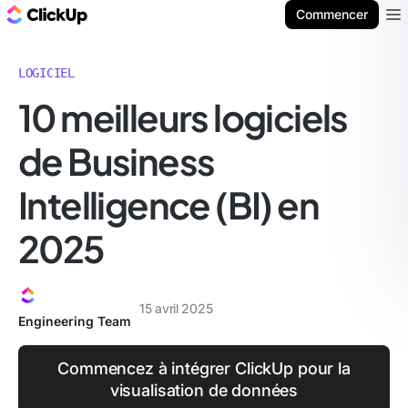
ClickUp Blog
Commencer
Ope
LOGICIEL
10 meilleurs logiciels
de Business
Intelligence (BI) en
2025
15 avril 2025
Engineering Team
Commencez à intégrer ClickUp pour la
visualisation de données