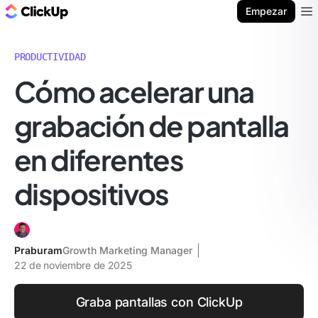
ClickUp Blog
Empezar
Ope
PRODUCTIVIDAD
Cómo acelerar una
grabación de pantalla
en diferentes
dispositivos
Praburam
Growth Marketing Manager
22 de noviembre de 2025
Graba pantallas con ClickUp