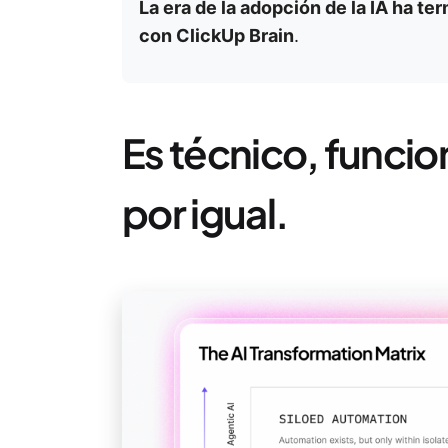
La era de la adopción de la IA ha ter
con ClickUp Brain
.
Es técnico, funcion
por igual.