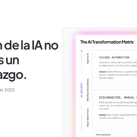
de la IA no
s un
azgo.
de 2025