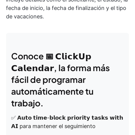
fecha de inicio, la fecha de finalización y el tipo
de vacaciones.
Conoce 📅 𝗖𝗹𝗶𝗰𝗸𝗨𝗽
𝗖𝗮𝗹𝗲𝗻𝗱𝗮𝗿, la forma más
fácil de programar
automáticamente tu
trabajo.
✅ 𝗔𝘂𝘁𝗼 𝘁𝗶𝗺𝗲-𝗯𝗹𝗼𝗰𝗸 𝗽𝗿𝗶𝗼𝗿𝗶𝘁𝘆 𝘁𝗮𝘀𝗸𝘀 𝘄𝗶𝘁𝗵
𝗔𝗜 para mantener el seguimiento