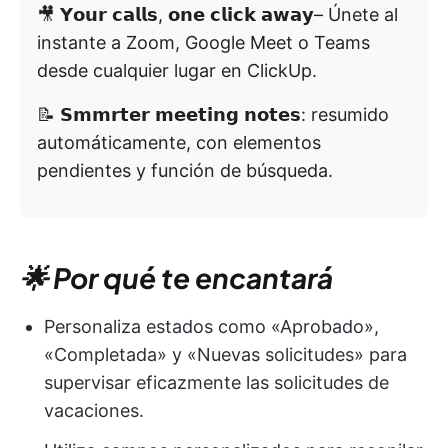
🎥 𝗬𝗼𝘂𝗿 𝗰𝗮𝗹𝗹𝘀, 𝗼𝗻𝗲 𝗰𝗹𝗶𝗰𝗸 𝗮𝘄𝗮𝘆– Únete al
instante a Zoom, Google Meet o Teams
desde cualquier lugar en ClickUp.
📝 𝗦𝗺𝗺𝗿𝘁𝗲𝗿 𝗺𝗲𝗲𝘁𝗶𝗻𝗴 𝗻𝗼𝘁𝗲𝘀: resumido
automáticamente, con elementos
pendientes y función de búsqueda.
🌟 Por qué te encantará
Personaliza estados como «Aprobado»,
«Completada» y «Nuevas solicitudes» para
supervisar eficazmente las solicitudes de
vacaciones.