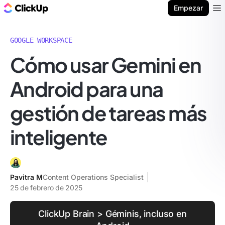
ClickUp Blog
Empezar
Ope
GOOGLE WORKSPACE
Cómo usar Gemini en
Android para una
gestión de tareas más
inteligente
Pavitra M
Content Operations Specialist
25 de febrero de 2025
ClickUp Brain > Géminis, incluso en