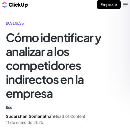
ClickUp Blog
Empezar
Ope
BUSINESS
Cómo identificar y
analizar a los
competidores
indirectos en la
empresa
Sudarshan Somanathan
Head of Content
11 de enero de 2025