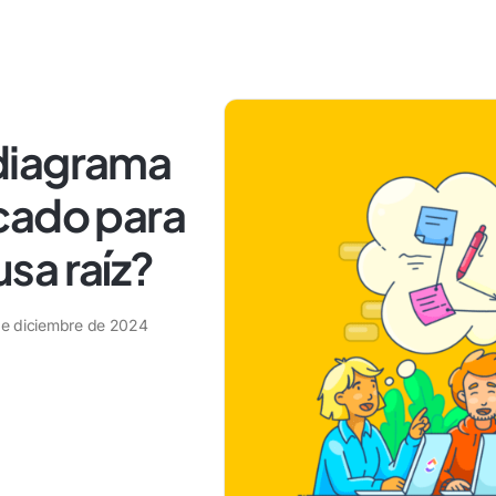
diagrama
cado para
usa raíz?
de diciembre de 2024