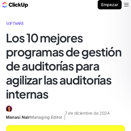
ClickUp Blog
Empezar
Ope
SOFTWARE
Los 10 mejores
programas de gestión
de auditorías para
agilizar las auditorías
internas
7 de diciembre de 2024
Manasi Nair
Managing Editor