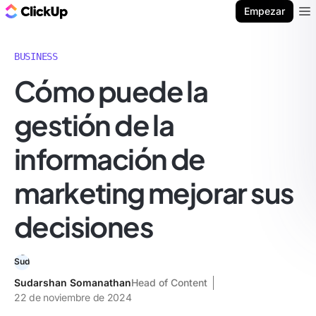
ClickUp Blog
Empezar
Ope
BUSINESS
Cómo puede la
gestión de la
información de
marketing mejorar sus
decisiones
Sudarshan Somanathan
Head of Content
22 de noviembre de 2024