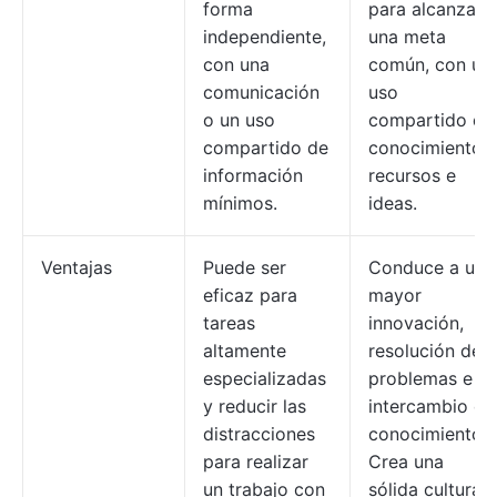
forma
para alcanzar
independiente,
una meta
con una
común, con un
comunicación
uso
o un uso
compartido de
compartido de
conocimientos,
información
recursos e
mínimos.
ideas.
Ventajas
Puede ser
Conduce a una
eficaz para
mayor
tareas
innovación,
altamente
resolución de
especializadas
problemas e
y reducir las
intercambio de
distracciones
conocimientos.
para realizar
Crea una
un trabajo con
sólida cultura