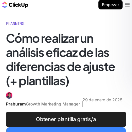
ClickUp Blog
Empezar
Ope
PLANNING
Cómo realizar un
análisis eficaz de las
diferencias de ajuste
(+ plantillas)
29 de enero de 2025
Praburam
Growth Marketing Manager
Obtener plantilla gratis/a