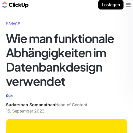
ClickUp Blog
Loslegen
Ope
MANAGE
Wie man funktionale
Abhängigkeiten im
Datenbankdesign
verwendet
Sudarshan Somanathan
Head of Content
15. September 2023