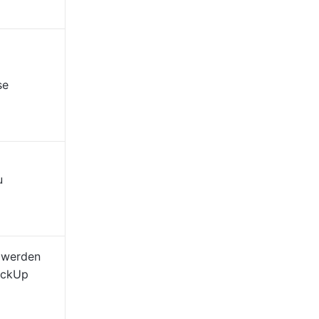
se
u
 werden
lickUp