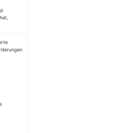
Up
hat,
erte
orderungen
s