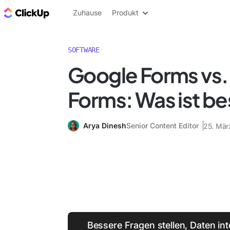
ClickUp Blog
Zuhause
Produkt
SOFTWARE
Google Forms vs.
Forms: Was ist be
Arya Dinesh
Senior Content Editor
25. Mär
Bessere Fragen stellen, Daten int