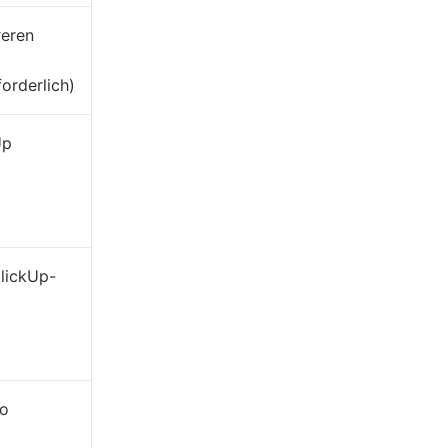
reren
orderlich)
Up
ClickUp-
to