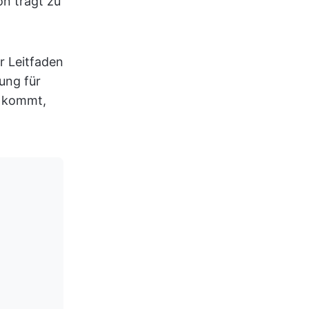
on trägt zu
r Leitfaden
ung für
l kommt,