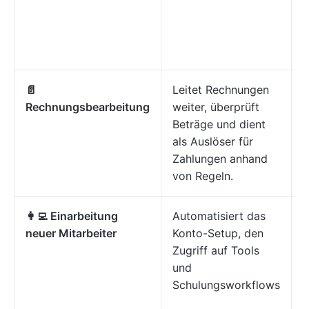
a
z
k
📄
Leitet Rechnungen
G
Rechnungsbearbeitung
weiter, überprüft
C
Beträge und dient
als Auslöser für
b
Zahlungen anhand
Z
von Regeln.
Z
👩‍💻 Einarbeitung
Automatisiert das
E
neuer Mitarbeiter
Konto-Setup, den
I
Zugriff auf Tools
u
und
e
Schulungsworkflows
r
O