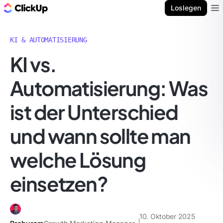
ClickUp Blog
Loslegen
Ope
KI & AUTOMATISIERUNG
KI vs.
Automatisierung: Was
ist der Unterschied
und wann sollte man
welche Lösung
einsetzen?
10. Oktober 2025