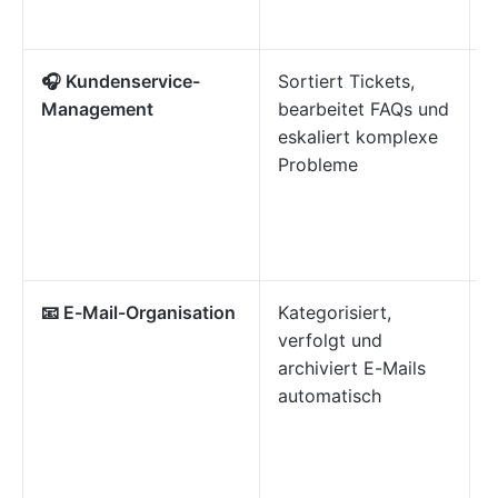
P
🎧 Kundenservice-
Sortiert Tickets,
V
Management
bearbeitet FAQs und
R
eskaliert komplexe
u
Probleme
m
M
h
📧 E-Mail-Organisation
Kategorisiert,
H
verfolgt und
P
archiviert E-Mails
ü
automatisch
u
T
Ü
d