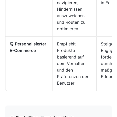
navigieren,
in Echtz
Hindernissen
auszuweichen
und Routen zu
optimieren.
🛒 Personalisierter
Empfiehlt
Steigert
E-Commerce
Produkte
Engage
basierend auf
fördert
dem Verhalten
durch
und den
maßgesc
Präferenzen der
Erlebnis
Benutzer