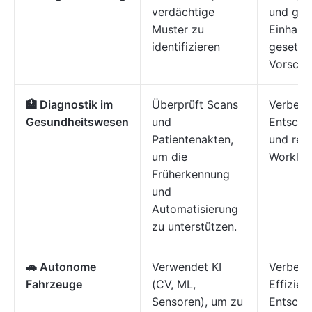
verdächtige
und gew
Muster zu
Einhalt
identifizieren
gesetzli
Vorschri
🏥 Diagnostik im
Überprüft Scans
Verbess
Gesundheitswesen
und
Entsche
Patientenakten,
und red
um die
Worklo
Früherkennung
und
Automatisierung
zu unterstützen.
🚗 Autonome
Verwendet KI
Verbesse
Fahrzeuge
(CV, ML,
Effizien
Sensoren), um zu
Entsche