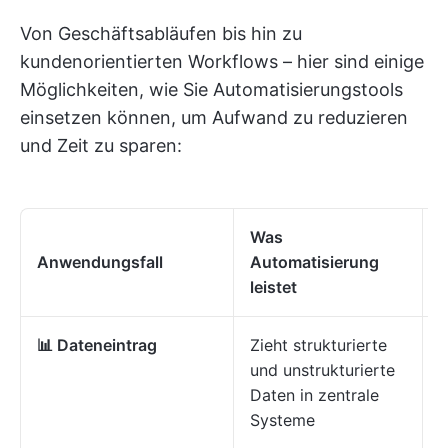
Von Geschäftsabläufen bis hin zu
kundenorientierten Workflows – hier sind einige
Möglichkeiten, wie Sie Automatisierungstools
einsetzen können, um Aufwand zu reduzieren
und Zeit zu sparen:
Was
Anwendungsfall
Automatisierung
w
leistet
📊 Dateneintrag
Zieht strukturierte
R
und unstrukturierte
m
Daten in zentrale
F
Systeme
e
T