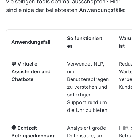
vielseitigen tools optimal ausschöpfen? Hier
sind einige der beliebtesten Anwendungsfälle:
So funktioniert
Warum d
Anwendungsfall
es
ist
💬 Virtuelle
Verwendet NLP,
Reduzie
Assistenten und
um
Warteze
Chatbots
Benutzerabfragen
verbess
zu verstehen und
Kundenz
sofortigen
Support rund um
die Uhr zu bieten.
🕵️ Echtzeit-
Analysiert große
Hilft be
Betrugserkennung
Datensätze, um
Betrug