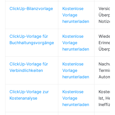
ClickUp-Bilanzvorlage
Kostenlose
Versions
Vorlage
Überprü
herunterladen
Notizen
ClickUp-Vorlage für
Kostenlose
Wiederk
Buchhaltungsvorgänge
Vorlage
Erinneru
herunterladen
Überprü
ClickUp-Vorlage für
Kostenlose
Nachverf
Verbindlichkeiten
Vorlage
Termine
herunterladen
Automat
ClickUp-Vorlage zur
Kostenlose
Kostenau
Kostenanalyse
Vorlage
Ist, Her
herunterladen
Ineffizi