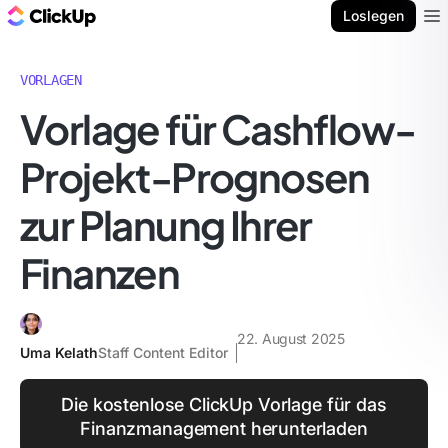
ClickUp Blog
Loslegen
Ope
VORLAGEN
Vorlage für Cashflow-
Projekt-Prognosen
zur Planung Ihrer
Finanzen
22. August 2025
Uma Kelath
Staff Content Editor
Die kostenlose ClickUp Vorlage für das
Finanzmanagement herunterladen