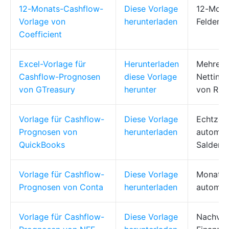
12-Monats-Cashflow-
Diese Vorlage
12-Monat
Vorlage von
herunterladen
Felder,
Coefficient
Excel-Vorlage für
Herunterladen
Mehrere
Cashflow-Prognosen
diese Vorlage
Netting-
von GTreasury
herunter
von Rich
Vorlage für Cashflow-
Diese Vorlage
Echtzeit
Prognosen von
herunterladen
automat
QuickBooks
Salden, 
Vorlage für Cashflow-
Diese Vorlage
Monatlic
Prognosen von Conta
herunterladen
automat
Vorlage für Cashflow-
Diese Vorlage
Nachver