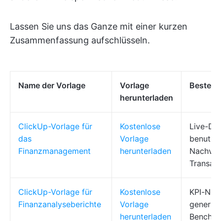
Lassen Sie uns das Ganze mit einer kurzen
Zusammenfassung aufschlüsseln.
Name der Vorlage
Vorlage
Beste F
herunterladen
ClickUp-Vorlage für
Kostenlose
Live-Da
das
Vorlage
benutzer
Finanzmanagement
herunterladen
Nachver
Transak
ClickUp-Vorlage für
Kostenlose
KPI-Nac
Finanzanalyseberichte
Vorlage
generie
herunterladen
Benchma