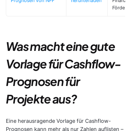
Prognosen von NFF
herunterladen
Finanzie
Förderz
Was macht eine gute
Vorlage für Cashflow-
Prognosen für
Projekte aus?
Eine herausragende Vorlage für Cashflow-
Prognosen kann mehr als nur Zahlen auflisten –