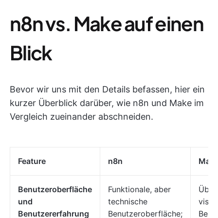
n8n vs. Make auf einen
Blick
Bevor wir uns mit den Details befassen, hier ein
kurzer Überblick darüber, wie n8n und Make im
Vergleich zueinander abschneiden.
Feature
n8n
Mak
Benutzeroberfläche
Funktionale, aber
Übers
und
technische
visue
Benutzererfahrung
Benutzeroberfläche;
Benu