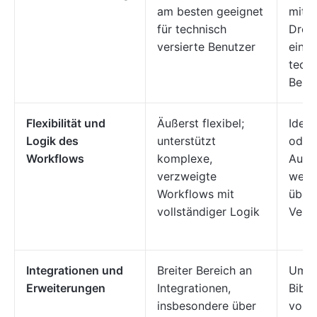
am besten geeignet
mit 
für technisch
Drop-
versierte Benutzer
einfa
tech
Benu
Flexibilität und
Äußerst flexibel;
Ideal
Logik des
unterstützt
oder
Workflows
komplexe,
Auto
verzweigte
wenig
Workflows mit
über
vollständiger Logik
Verz
Integrationen und
Breiter Bereich an
Umfa
Erweiterungen
Integrationen,
Bibli
insbesondere über
vorge