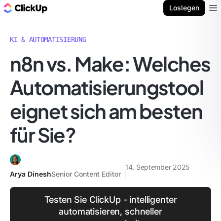
ClickUp Blog
Loslegen
Ope
KI & AUTOMATISIERUNG
n8n vs. Make: Welches
Automatisierungstool
eignet sich am besten
für Sie?
14. September 2025
Arya Dinesh
Senior Content Editor
Testen Sie ClickUp - intelligenter
automatisieren, schneller