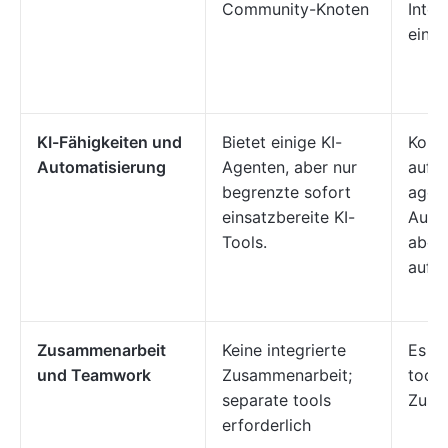
Community-Knoten
Integ
einf
KI-Fähigkeiten und
Bietet einige KI-
Konze
Automatisierung
Agenten, aber nur
auf
begrenzte sofort
agen
einsatzbereite KI-
Autom
Tools.
aber 
aufg
Zusammenarbeit
Keine integrierte
Es fe
und Teamwork
Zusammenarbeit;
tools
separate tools
Zusa
erforderlich