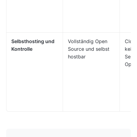
Selbsthosting und
Vollständig Open
Cloud
Kontrolle
Source und selbst
keine
hostbar
Selbs
Opti