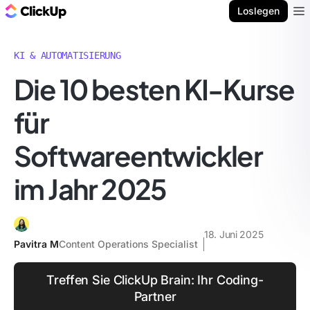
ClickUp Blog
Loslegen
Ope
KI & AUTOMATISIERUNG
Die 10 besten KI-Kurse
für
Softwareentwickler
im Jahr 2025
18. Juni 2025
Pavitra M
Content Operations Specialist
Treffen Sie ClickUp Brain: Ihr Coding-
Partner