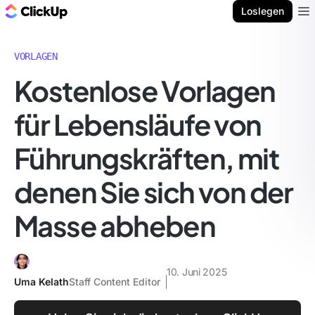
ClickUp Blog
Loslegen
Ope
VORLAGEN
Kostenlose Vorlagen
für Lebensläufe von
Führungskräften, mit
denen Sie sich von der
Masse abheben
10. Juni 2025
Uma Kelath
Staff Content Editor