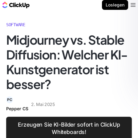
ClickUp Blog
Loslegen
Ope
SOFTWARE
Midjourney vs. Stable
Diffusion: Welcher KI-
Kunstgenerator ist
besser?
PC
2. Mai 2025
Pepper CS
Erzeugen Sie KI-Bilder sofort in ClickUp
Whiteboards!