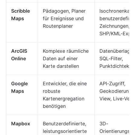
Scribble
Pädagogen, Planer
Isochronenkart
Maps
für Ereignisse und
benutzerdefinie
Routenplaner
Zeichnungen,
SHP/KML-Expo
ArcGIS
Komplexe räumliche
Datenüberlager
Online
Daten auf einer
SQL-Filter,
Karte darstellen
Punktdichtekar
Google
Entwickler, die eine
API-Zugriff,
Maps
robuste
Geokodierung, 
Kartenergregation
View, Live-Verk
benötigen
Mapbox
Benutzerdefinierte,
3D-
leistungsorientierte
Orientierungspu