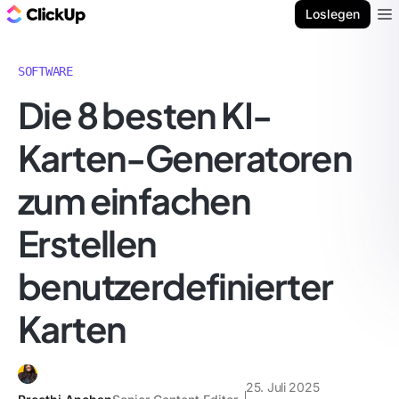
ClickUp Blog
Loslegen
Ope
SOFTWARE
Die 8 besten KI-
Karten-Generatoren
zum einfachen
Erstellen
benutzerdefinierter
Karten
25. Juli 2025