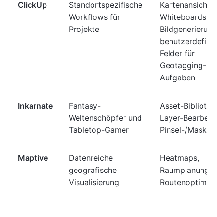
ClickUp
Standortspezifische
Kartenansicht, 
Workflows für
Whiteboards mi
Projekte
Bildgenerierung
benutzerdefinie
Felder für
Geotagging-
Aufgaben
Inkarnate
Fantasy-
Asset-Bibliothe
Weltenschöpfer und
Layer-Bearbeit
Tabletop-Gamer
Pinsel-/Masken
Maptive
Datenreiche
Heatmaps,
geografische
Raumplanung,
Visualisierung
Routenoptimie