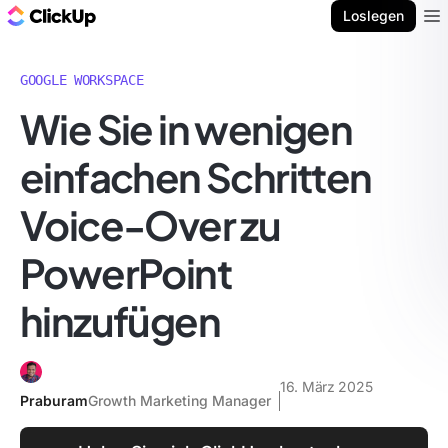
ClickUp Blog
Loslegen
Ope
GOOGLE WORKSPACE
Wie Sie in wenigen
einfachen Schritten
Voice-Over zu
PowerPoint
hinzufügen
16. März 2025
Praburam
Growth Marketing Manager