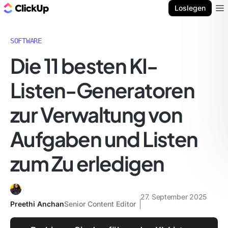
ClickUp Blog
Loslegen
Ope
SOFTWARE
Die 11 besten KI-
Listen-Generatoren
zur Verwaltung von
Aufgaben und Listen
zum Zu erledigen
27. September 2025
Preethi Anchan
Senior Content Editor