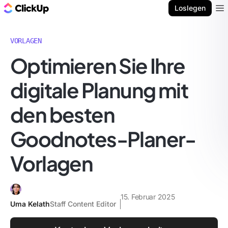
ClickUp Blog
Loslegen
Ope
VORLAGEN
Optimieren Sie Ihre
digitale Planung mit
den besten
Goodnotes-Planer-
Vorlagen
15. Februar 2025
Uma Kelath
Staff Content Editor