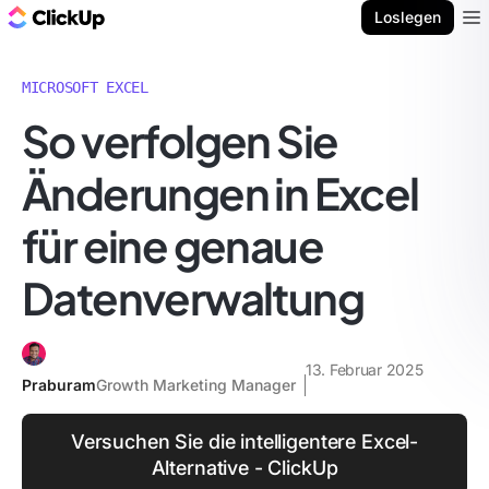
ClickUp Blog
Loslegen
Ope
MICROSOFT EXCEL
So verfolgen Sie
Änderungen in Excel
für eine genaue
Datenverwaltung
13. Februar 2025
Praburam
Growth Marketing Manager
Versuchen Sie die intelligentere Excel-
Alternative - ClickUp