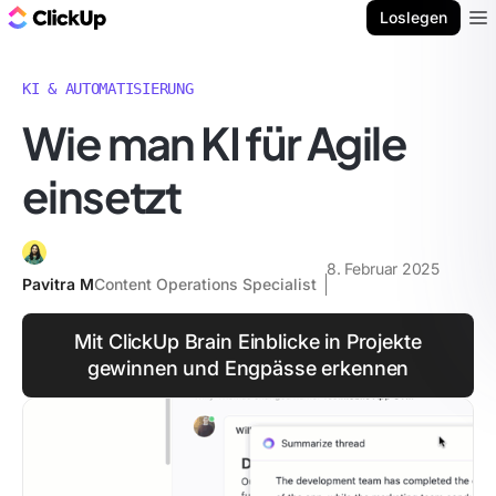
ClickUp Blog
Loslegen
Ope
KI & AUTOMATISIERUNG
Wie man KI für Agile
einsetzt
8. Februar 2025
Pavitra M
Content Operations Specialist
Mit ClickUp Brain Einblicke in Projekte
gewinnen und Engpässe erkennen