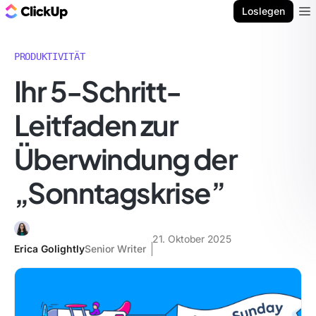
ClickUp Blog
Loslegen
Ope
PRODUKTIVITÄT
Ihr 5-Schritt-
Leitfaden zur
Überwindung der
„Sonntagskrise”
21. Oktober 2025
Erica Golightly
Senior Writer