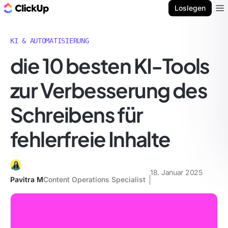
ClickUp Blog
Loslegen
Ope
KI & AUTOMATISIERUNG
die 10 besten KI-Tools
zur Verbesserung des
Schreibens für
fehlerfreie Inhalte
18. Januar 2025
Pavitra M
Content Operations Specialist