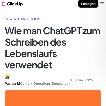
ClickUp Blog
Loslegen
Ope
KI & AUTOMATISIERUNG
Wie man ChatGPT zum
Schreiben des
Lebenslaufs
verwendet
3. Januar 2025
Pavitra M
Content Operations Specialist