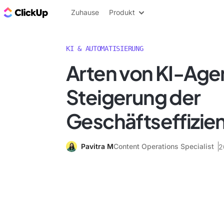
ClickUp Blog
Zuhause
Produkt
KI & AUTOMATISIERUNG
Arten von KI-Age
Steigerung der
Geschäftseffizie
Pavitra M
Content Operations Specialist
2