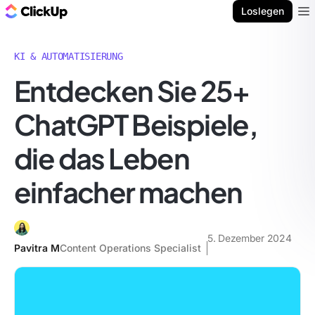
ClickUp Blog
Loslegen
Ope
KI & AUTOMATISIERUNG
Entdecken Sie 25+
ChatGPT Beispiele,
die das Leben
einfacher machen
5. Dezember 2024
Pavitra M
Content Operations Specialist