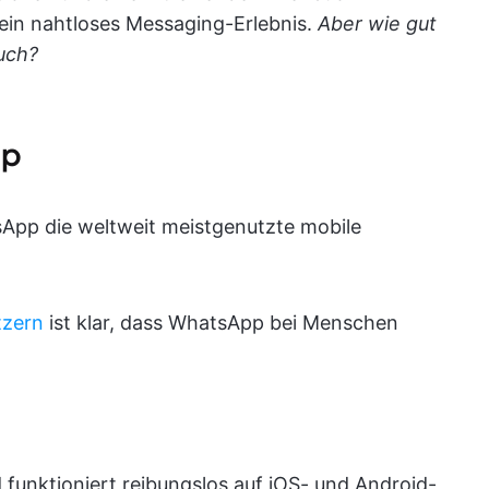
in nahtloses Messaging-Erlebnis.
Aber wie gut
uch?
pp
sApp die weltweit meistgenutzte mobile
tzern
ist klar, dass WhatsApp bei Menschen
d funktioniert reibungslos auf iOS- und Android-