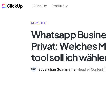
ClickUp Blog
Zuhause
Produkt
WORKLIFE
Whatsapp Busines
Privat: Welches 
tool soll ich wähl
Sudarshan Somanathan
Head of Content