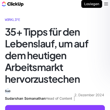
ClickUp Blog
Loslegen
Ope
WORKLIFE
35+ Tipps für den
Lebenslauf, um auf
dem heutigen
Arbeitsmarkt
hervorzustechen
2. Dezember 2024
Sudarshan Somanathan
Head of Content