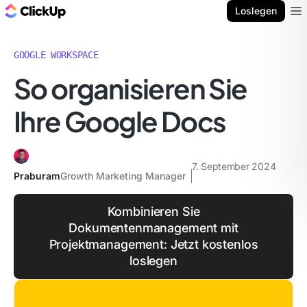
ClickUp Blog
Loslegen
Ope
GOOGLE WORKSPACE
So organisieren Sie
Ihre Google Docs
7. September 2024
Praburam
Growth Marketing Manager
Kombinieren Sie
Dokumentenmanagement mit
Projektmanagement: Jetzt kostenlos
loslegen