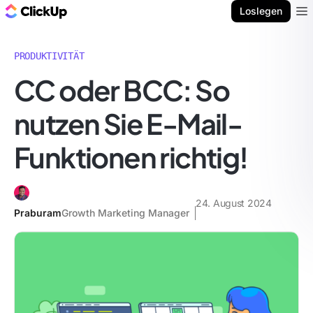
ClickUp Blog
Loslegen
Ope
PRODUKTIVITÄT
CC oder BCC: So
nutzen Sie E-Mail-
Funktionen richtig!
24. August 2024
Praburam
Growth Marketing Manager