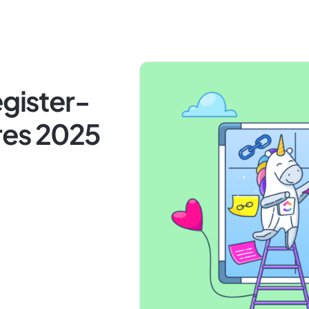
egister-
res 2025