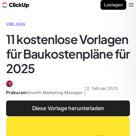
ClickUp Blog
Loslegen
Ope
VORLAGEN
11 kostenlose Vorlagen
für Baukostenpläne für
2025
12. Februar 2025
Praburam
Growth Marketing Manager
Diese Vorlage herunterladen