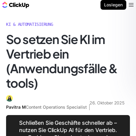
ClickUp Blog
Loslegen
Ope
KI & AUTOMATISIERUNG
So setzen Sie KI im
Vertrieb ein
(Anwendungsfälle &
tools)
26. Oktober 2025
Pavitra M
Content Operations Specialist
Schließen Sie Geschäfte schneller ab –
nutzen Sie ClickUp AI für den Vertrieb.