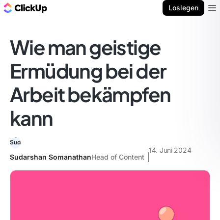
ClickUp Blog
Loslegen
Ope
Wie man geistige
Ermüdung bei der
Arbeit bekämpfen
kann
14. Juni 2024
Sudarshan Somanathan
Head of Content