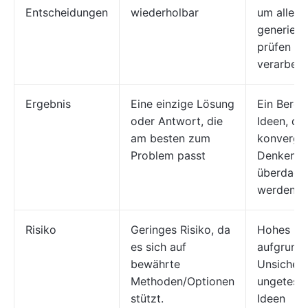
Entscheidungen
wiederholbar
um alle I
generiere
prüfen un
verarbeit
Ergebnis
Eine einzige Lösung
Ein Berei
oder Antwort, die
Ideen, die
am besten zum
konverge
Problem passt
Denken w
überdach
werden m
Risiko
Geringes Risiko, da
Hohes Ris
es sich auf
aufgrund 
bewährte
Unsicherh
Methoden/Optionen
ungeteste
stützt.
Ideen