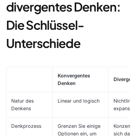
divergentes Denken:
Die Schlüssel-
Unterschiede
Konvergentes
Divergen
Denken
Natur des
Linear und logisch
Nichtline
Denkens
expansiv
Denkprozess
Grenzen Sie einige
Konzentri
Optionen ein, um
sich darau