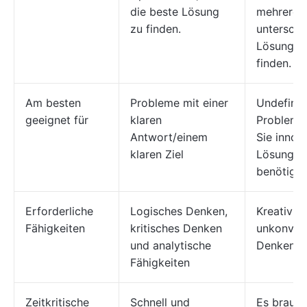
die beste Lösung
mehrere
zu finden.
unterschi
Lösungen
finden.
Am besten
Probleme mit einer
Undefinie
geeignet für
klaren
Probleme,
Antwort/einem
Sie innov
klaren Ziel
Lösungen
benötige
Erforderliche
Logisches Denken,
Kreativitä
Fähigkeiten
kritisches Denken
unkonvent
und analytische
Denken
Fähigkeiten
Zeitkritische
Schnell und
Es brauch