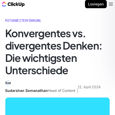
ClickUp Blog
Loslegen
Ope
MITARBEITERFÜHRUNG
Konvergentes vs.
divergentes Denken:
Die wichtigsten
Unterschiede
12. April 2024
Sudarshan Somanathan
Head of Content