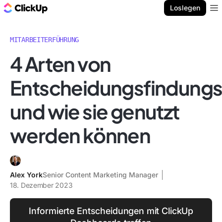
ClickUp Blog
Loslegen
Ope
MITARBEITERFÜHRUNG
4 Arten von
Entscheidungsfindungss
und wie sie genutzt
werden können
Alex York
Senior Content Marketing Manager
18. Dezember 2023
Informierte Entscheidungen mit ClickUp