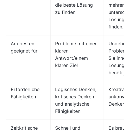
die beste Lösung
mehrere
zu finden.
unterschi
Lösungen
finden.
Am besten
Probleme mit einer
Undefinie
geeignet für
klaren
Probleme,
Antwort/einem
Sie innov
klaren Ziel
Lösungen
benötige
Erforderliche
Logisches Denken,
Kreativitä
Fähigkeiten
kritisches Denken
unkonvent
und analytische
Denken
Fähigkeiten
Zeitkritische
Schnell und
Es brauch