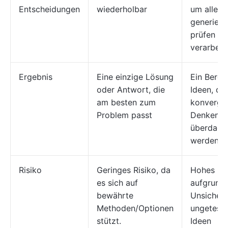
Entscheidungen
wiederholbar
um alle I
generiere
prüfen un
verarbeit
Ergebnis
Eine einzige Lösung
Ein Berei
oder Antwort, die
Ideen, die
am besten zum
konverge
Problem passt
Denken w
überdach
werden m
Risiko
Geringes Risiko, da
Hohes Ris
es sich auf
aufgrund 
bewährte
Unsicherh
Methoden/Optionen
ungeteste
stützt.
Ideen