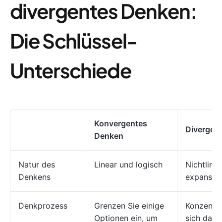
divergentes Denken:
Die Schlüssel-
Unterschiede
Konvergentes
Divergen
Denken
Natur des
Linear und logisch
Nichtline
Denkens
expansiv
Denkprozess
Grenzen Sie einige
Konzentri
Optionen ein, um
sich darau