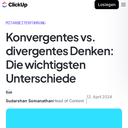
ClickUp Blog
Loslegen
Ope
MITARBEITERFÜHRUNG
Konvergentes vs.
divergentes Denken:
Die wichtigsten
Unterschiede
12. April 2024
Sudarshan Somanathan
Head of Content