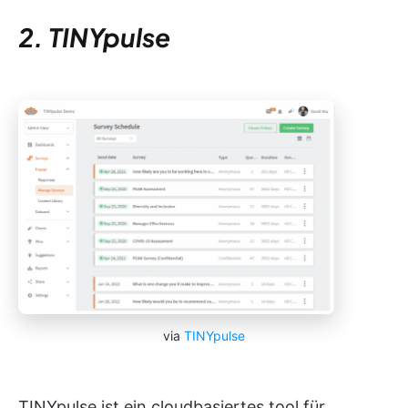
2. TINYpulse
via
TINYpulse
TINYpulse ist ein cloudbasiertes tool für