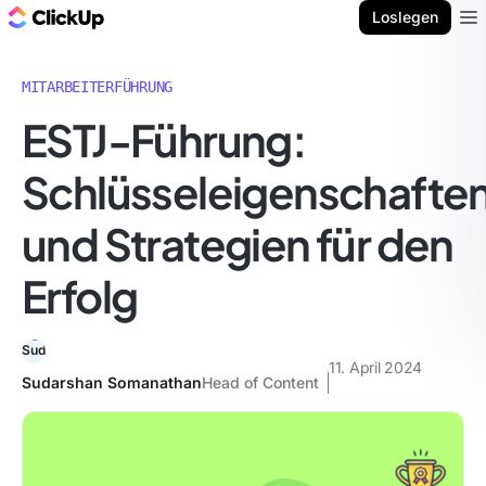
ClickUp Blog
Loslegen
Ope
MITARBEITERFÜHRUNG
ESTJ-Führung:
Schlüsseleigenschafte
und Strategien für den
Erfolg
11. April 2024
Sudarshan Somanathan
Head of Content